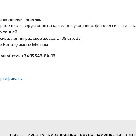
тва личной гигиены.
ное плато, фруктовая ваза, белое сухое вино, фотосессия, стиль
омпанией.
ква, Ленинградское шоссе, д. 39 стр. 23.
и Каналу имени Москвы.
бращайтесь
+7 495 543-84-13
ертификаты
О ЯХТЕ
АРЕНДА
РАЗВЛЕЧЕНИЯ
КУХНЯ
МАРШРУТЫ
КОНТ