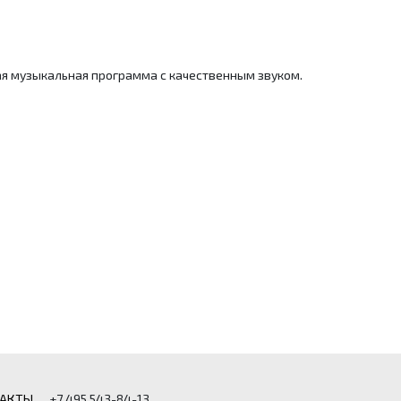
ная музыкальная программа с качественным звуком.
АКТЫ
+7 495 543-84-13